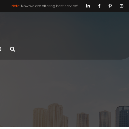
Note:
Now we are offering best service!
口