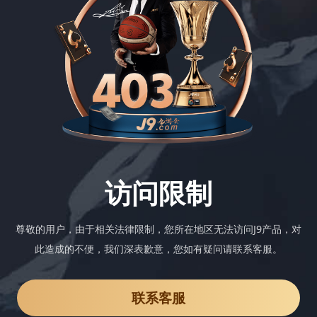
访问限制
尊敬的用户，由于相关法律限制，您所在地区无法访问J9产品，对
此造成的不便，我们深表歉意，您如有疑问请联系客服。
联系客服