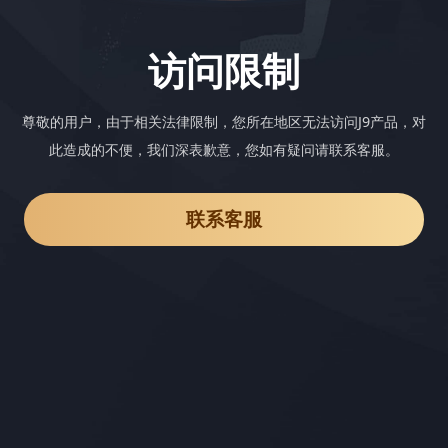
访问限制
尊敬的用户，由于相关法律限制，您所在地区无法访问J9产品，对
此造成的不便，我们深表歉意，您如有疑问请联系客服。
联系客服