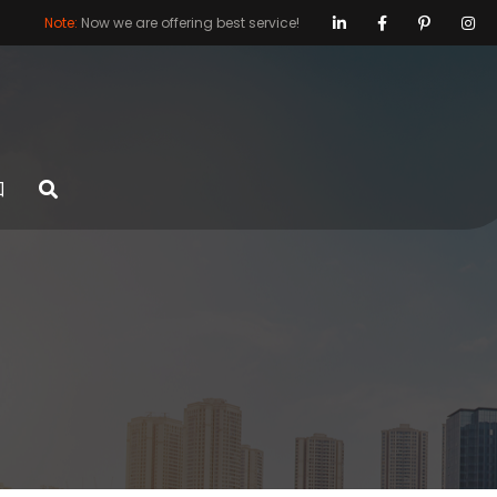
Note:
Now we are offering best service!
口