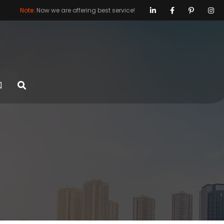
Note:
Now we are offering best service!
口